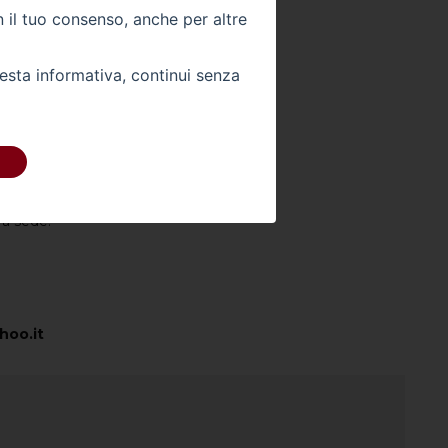
n il tuo consenso, anche per altre
Colore Esterno -
BLU
Colore Interno -
uesta informativa, continui senza
Km -
0
 DIRETTAMENTE
ra sede:
hoo.it