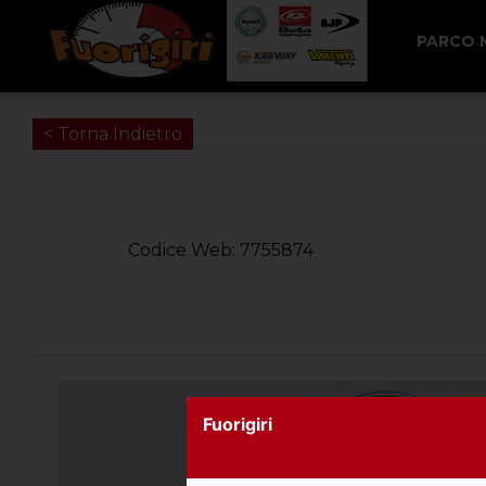
PARCO
< Torna Indietro
Codice Web: 7755874
Fuorigiri