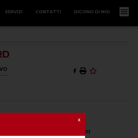
SERVIZI
CONTATTI
DICONO DI NOI
RD
OVO
MOTO
X
Potenza CV (kW) -
0 (0)