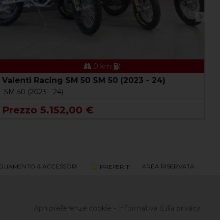
0 km
Valenti Racing SM 50 SM 50 (2023 - 24)
V
SM 50 (2023 - 24)
N
Prezzo 5.152,00 €
P
GLIAMENTO & ACCESSORI
AREA RISERVATA
PREFERITI
Apri preferenze cookie
-
Informativa sulla privacy