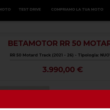
 MOTO
TEST DRIVE
COMPRIAMO LA TUA MOTO
BETAMOTOR RR 50 MOTA
RR 50 Motard Track (2021 - 26) - Tipologia: NU
3.990,00 €
SU QUESTA 
Alimentazione -