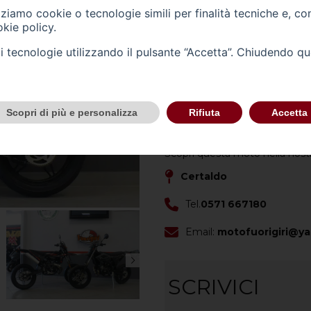
izziamo cookie o tecnologie simili per finalità tecniche e, co
Carrozzeria -
altro
kie policy
.
Cilindrata (cc) -
50
tali tecnologie utilizzando il pulsante “Accetta”. Chiudendo q
Cambio -
(0)
Scopri di più e personalizza
Rifiuta
Accetta
CONTATTACI
Scopri questa moto nella nost
Certaldo
Tel.
0571 667180
Email:
motofuorigiri@ya
SCRIVICI