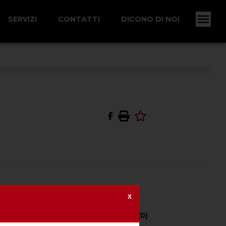
SERVIZI
CONTATTI
DICONO DI NOI
MOTO
X
Potenza CV (kW) -
0 (0)