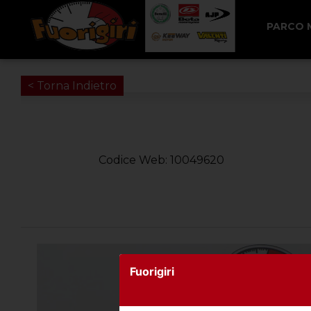
PARCO
< Torna Indietro
Codice Web: 10049620
Fuorigiri