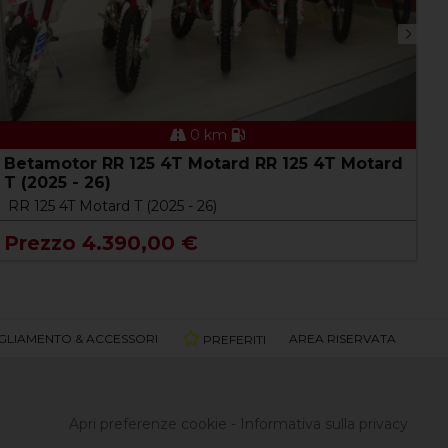
0 km
Betamotor RR 125 4T Motard RR 125 4T Motard
B
T (2025 - 26)
(
RR 125 4T Motard T (2025 - 26)
R
Prezzo 4.390,00 €
P
GLIAMENTO & ACCESSORI
AREA RISERVATA
PREFERITI
Apri preferenze cookie
-
Informativa sulla privacy