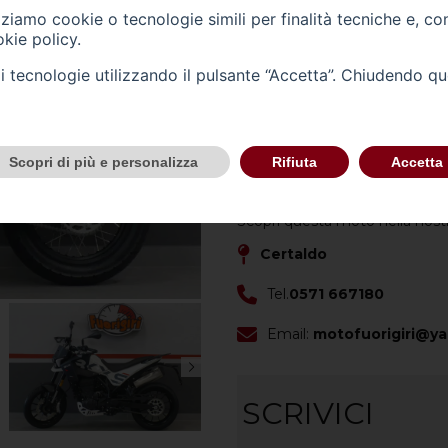
izziamo cookie o tecnologie simili per finalità tecniche e, co
Carrozzeria -
altro
kie policy
.
Cilindrata (cc) -
292
tali tecnologie utilizzando il pulsante “Accetta”. Chiudendo q
Cambio -
(0)
Scopri di più e personalizza
Rifiuta
Accetta
CONTATTACI
Scopri questa moto nella nost
Certaldo
Tel.
0571 667180
Email:
motofuorigiri@ya
SCRIVICI