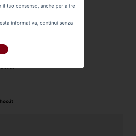
n il tuo consenso, anche per altre
Colore Esterno -
Colore Interno -
uesta informativa, continui senza
Km -
0
 DIRETTAMENTE
ra sede:
hoo.it