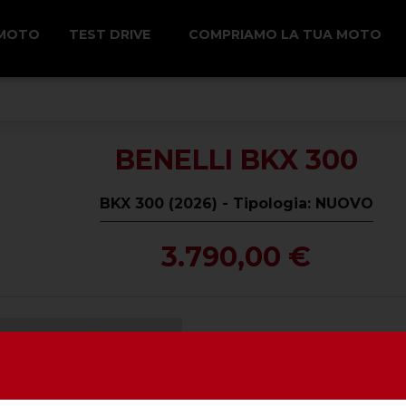
 MOTO
TEST DRIVE
COMPRIAMO LA TUA MOTO
BENELLI BKX 300
BKX 300 (2026) - Tipologia: NUOVO
3.790,00 €
SU QUESTA 
Alimentazione -