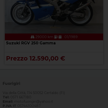
29000 km
01/1989
Suzuki RGV 250 Gamma
Prezzo 12.590,00 €
Fuorigiri
Via della Città, 114 50052 Certaldo (FI)
Tel:
0571 667180
Email:
motofuorigiri@yahoo.it
P.IVA IT
05744100487