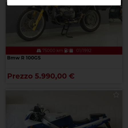
75000 km
01/1992
Bmw R 100GS
Prezzo 5.990,00 €