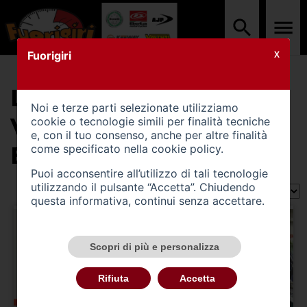
Fuorigiri
X
LA LISTA CONTIENE (2)
Noi e terze parti selezionate utilizziamo
VEICOLI DI TIPO
cookie o tecnologie simili per finalità tecniche
e, con il tuo consenso, anche per altre finalità
EPOCA
come specificato nella
cookie policy
.
Puoi acconsentire all’utilizzo di tali tecnologie
utilizzando il pulsante “Accetta”. Chiudendo
Ordina per:
questa informativa, continui senza accettare.
Scopri di più e personalizza
Rifiuta
Accetta