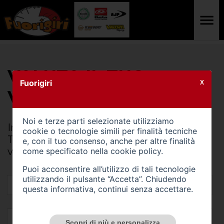
VALUTA IL TUO
Fuorigiri
X
VEICOLO
Noi e terze parti selezionate utilizziamo
Inviaci i dati della tua vettura, il nostro
cookie o tecnologie simili per finalità tecniche
Team ti contatterà per fornirti una
e, con il tuo consenso, anche per altre finalità
valutazione e tutte le informazioni
come specificato nella
cookie policy
.
Puoi acconsentire all’utilizzo di tali tecnologie
utilizzando il pulsante “Accetta”. Chiudendo
questa informativa, continui senza accettare.
Scopri di più e personalizza