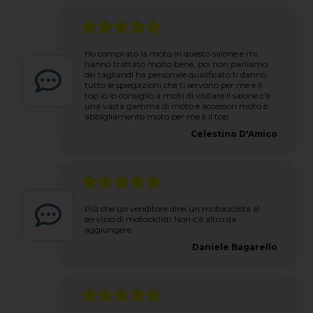
Ho comprato la moto in questo salone e mi
hanno trattato molto bene, poi non parliamo
dei tagliandi ha personale qualificato ti danno
tutto le spiegazioni che ti servono per me e il
top io lo consiglio a molti di visitare il salone c'è
una vasta gamma di moto e accessori moto è
abbigliamento moto per me è il top.
Celestino D'Amico
Più che un venditore direi un motociclista al
servizio di motociclisti Non c’è altro da
aggiungere
Daniele Bagarello