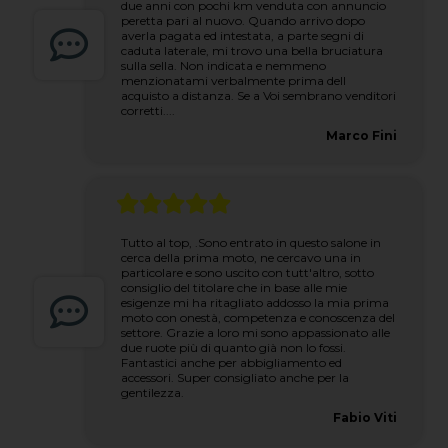
due anni con pochi km venduta con annuncio
peretta pari al nuovo. Quando arrivo dopo
averla pagata ed intestata, a parte segni di
caduta laterale, mi trovo una bella bruciatura
sulla sella. Non indicata e nemmeno
menzionatami verbalmente prima dell
acquisto a distanza. Se a Voi sembrano venditori
corretti....
Marco Fini
Tutto al top, .Sono entrato in questo salone in
cerca della prima moto, ne cercavo una in
particolare e sono uscito con tutt'altro, sotto
consiglio del titolare che in base alle mie
esigenze mi ha ritagliato addosso la mia prima
moto con onestà, competenza e conoscenza del
settore. Grazie a loro mi sono appassionato alle
due ruote più di quanto già non lo fossi.
Fantastici anche per abbigliamento ed
accessori. Super consigliato anche per la
gentilezza.
Fabio Viti