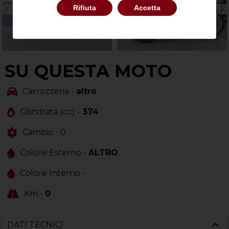
Rifiuta
Accetta
SU QUESTA MOTO
Carrozzeria -
altro
Cilindrata (cc) -
374
Cambio -
0
Colore Esterno -
ALTRO
Colore Interno -
Km -
0
DATI TECNICI