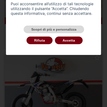
Puoi acconsentire all’utilizzo di tali tecnologie
utilizzando il pulsante “Accetta”. Chiudendo
questa informativa, continui senza accettare.
0 km
AJP SPR 125
Scopri di più e personalizza
SPR 125 Enduro (2023 - 26)
Rifiuta
Accetta
Prezzo 4.799,00 €