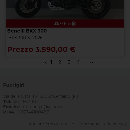
0 km
Benelli BKX 300
BKX 300 S (2026)
Prezzo 3.590,00 €
1
2
3
4
<<
>>
Fuorigiri
Via della Città, 114 50052 Certaldo (FI)
Tel:
0571 667180
Email:
motofuorigiri@yahoo.it
P.IVA IT
05744100487
Apri preferenze cookie
-
Informativa sulla privacy