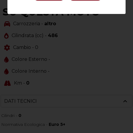
SU QUESTA MOTO
Carrozzeria -
altro
Cilindrata (cc) -
486
Cambio -
0
Colore Esterno -
Colore Interno -
Km -
0
DATI TECNICI
Cilindri -
0
Normativa Ecologica -
Euro 5+