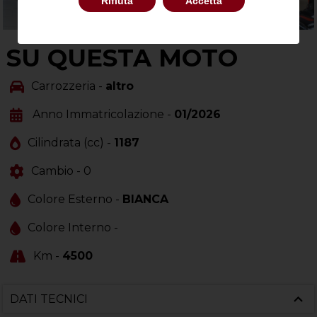
Rifiuta
Accetta
SU QUESTA MOTO
Carrozzeria -
altro
Anno Immatricolazione -
01/2026
Cilindrata (cc) -
1187
Cambio -
0
Colore Esterno -
BIANCA
Colore Interno -
Km -
4500
DATI TECNICI