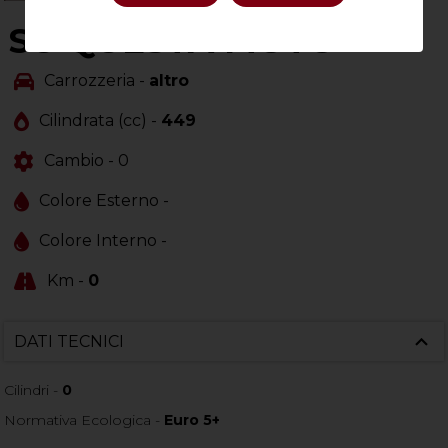
SU QUESTA MOTO
Carrozzeria -
altro
Cilindrata (cc) -
449
Cambio -
0
Colore Esterno -
Colore Interno -
Km -
0
DATI TECNICI
Cilindri -
0
Normativa Ecologica -
Euro 5+